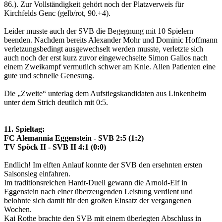
86.). Zur Vollständigkeit gehört noch der Platzverweis für
Kirchfelds Genc (gelb/rot, 90.+4).
Leider musste auch der SVB die Begegnung mit 10 Spielern
beenden. Nachdem bereits Alexander Mohr und Dominic Hoffmann
verletzungsbedingt ausgewechselt werden musste, verletzte sich
auch noch der erst kurz zuvor eingewechselte Simon Galios nach
einem Zweikampf vermutlich schwer am Knie. Allen Patienten eine
gute und schnelle Genesung.
Die „Zweite“ unterlag dem Aufstiegskandidaten aus Linkenheim
unter dem Strich deutlich mit 0:5.
11. Spieltag:
FC Alemannia Eggenstein - SVB 2:5 (1:2)
TV Spöck II - SVB II 4:1 (0:0)
Endlich! Im elften Anlauf konnte der SVB den ersehnten ersten
Saisonsieg einfahren.
Im traditionsreichen Hardt-Duell gewann die Arnold-Elf in
Eggenstein nach einer überzeugenden Leistung verdient und
belohnte sich damit für den großen Einsatz der vergangenen
Wochen.
Kai Rothe brachte den SVB mit einem überlegten Abschluss in