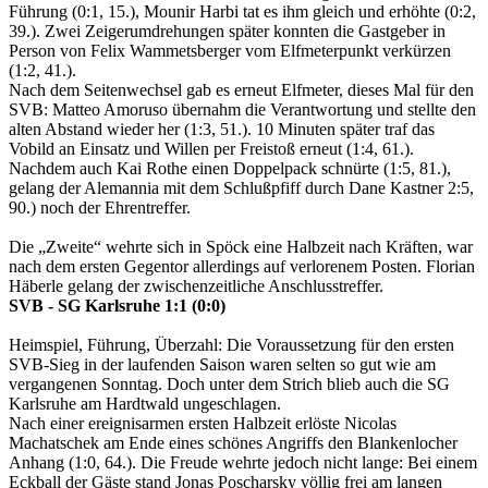
Führung (0:1, 15.), Mounir Harbi tat es ihm gleich und erhöhte (0:2,
39.). Zwei Zeigerumdrehungen später konnten die Gastgeber in
Person von Felix Wammetsberger vom Elfmeterpunkt verkürzen
(1:2, 41.).
Nach dem Seitenwechsel gab es erneut Elfmeter, dieses Mal für den
SVB: Matteo Amoruso übernahm die Verantwortung und stellte den
alten Abstand wieder her (1:3, 51.). 10 Minuten später traf das
Vobild an Einsatz und Willen per Freistoß erneut (1:4, 61.).
Nachdem auch Kai Rothe einen Doppelpack schnürte (1:5, 81.),
gelang der Alemannia mit dem Schlußpfiff durch Dane Kastner 2:5,
90.) noch der Ehrentreffer.
Die „Zweite“ wehrte sich in Spöck eine Halbzeit nach Kräften, war
nach dem ersten Gegentor allerdings auf verlorenem Posten. Florian
Häberle gelang der zwischenzeitliche Anschlusstreffer.
SVB - SG Karlsruhe 1:1 (0:0)
Heimspiel, Führung, Überzahl: Die Voraussetzung für den ersten
SVB-Sieg in der laufenden Saison waren selten so gut wie am
vergangenen Sonntag. Doch unter dem Strich blieb auch die SG
Karlsruhe am Hardtwald ungeschlagen.
Nach einer ereignisarmen ersten Halbzeit erlöste Nicolas
Machatschek am Ende eines schönes Angriffs den Blankenlocher
Anhang (1:0, 64.). Die Freude wehrte jedoch nicht lange: Bei einem
Eckball der Gäste stand Jonas Poscharsky völlig frei am langen