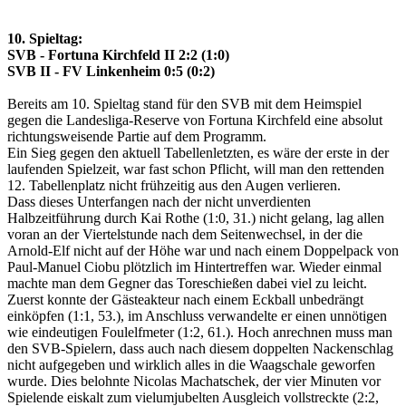
10. Spieltag:
SVB - Fortuna Kirchfeld II 2:2 (1:0)
SVB II - FV Linkenheim 0:5 (0:2)
Bereits am 10. Spieltag stand für den SVB mit dem Heimspiel
gegen die Landesliga-Reserve von Fortuna Kirchfeld eine absolut
richtungsweisende Partie auf dem Programm.
Ein Sieg gegen den aktuell Tabellenletzten, es wäre der erste in der
laufenden Spielzeit, war fast schon Pflicht, will man den rettenden
12. Tabellenplatz nicht frühzeitig aus den Augen verlieren.
Dass dieses Unterfangen nach der nicht unverdienten
Halbzeitführung durch Kai Rothe (1:0, 31.) nicht gelang, lag allen
voran an der Viertelstunde nach dem Seitenwechsel, in der die
Arnold-Elf nicht auf der Höhe war und nach einem Doppelpack von
Paul-Manuel Ciobu plötzlich im Hintertreffen war. Wieder einmal
machte man dem Gegner das Toreschießen dabei viel zu leicht.
Zuerst konnte der Gästeakteur nach einem Eckball unbedrängt
einköpfen (1:1, 53.), im Anschluss verwandelte er einen unnötigen
wie eindeutigen Foulelfmeter (1:2, 61.). Hoch anrechnen muss man
den SVB-Spielern, dass auch nach diesem doppelten Nackenschlag
nicht aufgegeben und wirklich alles in die Waagschale geworfen
wurde. Dies belohnte Nicolas Machatschek, der vier Minuten vor
Spielende eiskalt zum vielumjubelten Ausgleich vollstreckte (2:2,