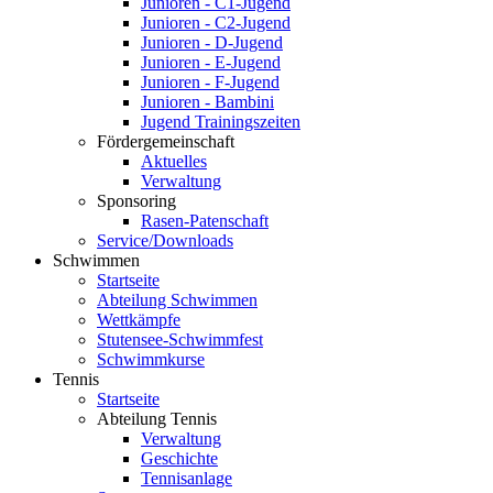
Junioren - C1-Jugend
Junioren - C2-Jugend
Junioren - D-Jugend
Junioren - E-Jugend
Junioren - F-Jugend
Junioren - Bambini
Jugend Trainingszeiten
Fördergemeinschaft
Aktuelles
Verwaltung
Sponsoring
Rasen-Patenschaft
Service/Downloads
Schwimmen
Startseite
Abteilung Schwimmen
Wettkämpfe
Stutensee-Schwimmfest
Schwimmkurse
Tennis
Startseite
Abteilung Tennis
Verwaltung
Geschichte
Tennisanlage